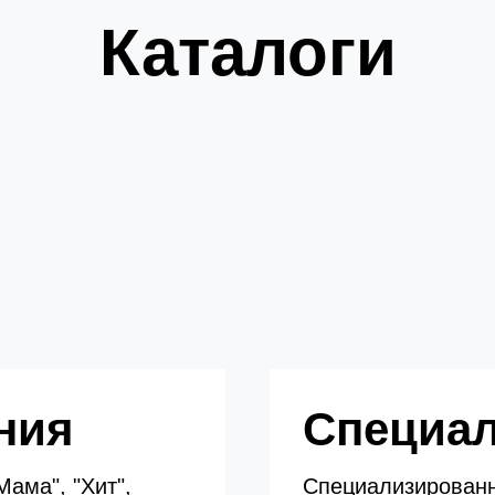
Каталоги
ния
Специа
Мама", "Хит",
Специализированн