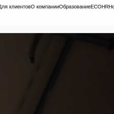
Для клиентов
О компании
Образование
ECO
HR
Н