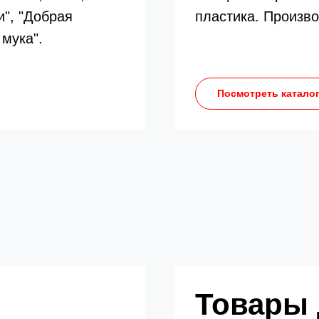
и", "Добрая
пластика. Произво
 мука".
Посмотреть катало
Товары 