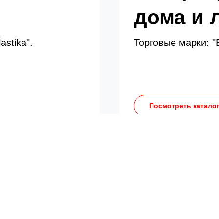
дома и 
astika".
Торговые марки: "E
Посмотреть катало