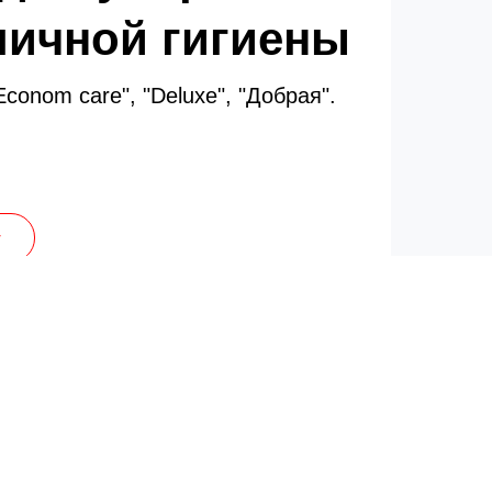
личной гигиены
conom care", "Deluxe", "Добрая".
г