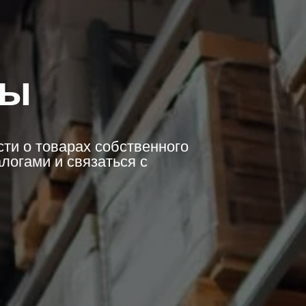
ры
ти о товарах собственного
алогами и связаться с