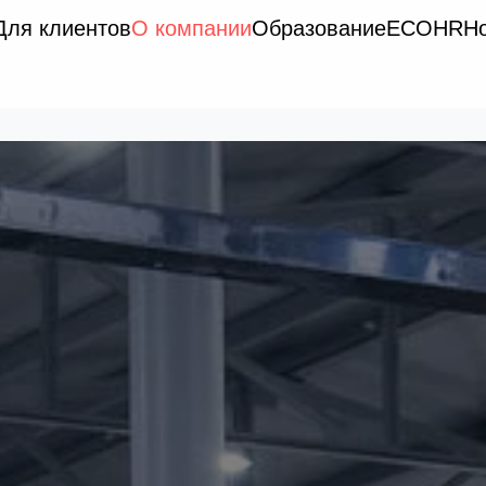
Для клиентов
О компании
Образование
ECO
HR
Н