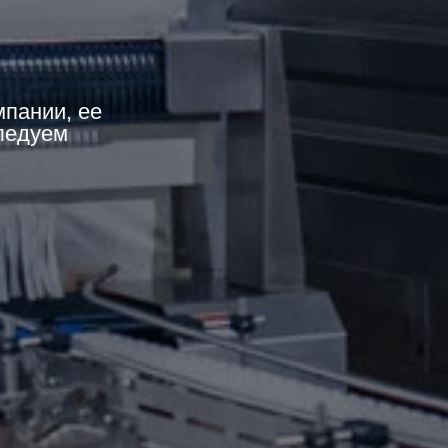
пании, ее
следуем